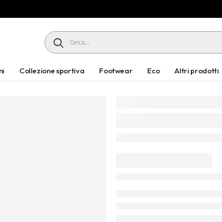
HEADER SEARCH BUTTON
ni
Collezione sportiva
Footwear
Eco
Altri prodotti