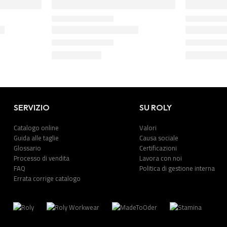
SERVIZIO
SU ROLY
Catalogo online
Valori
Guida alle taglie
Causa sociale
Glossario
Certificazioni
Processo di vendita
Lavora con noi
FAQ
Politica di gestione interna
Errata corrige catalogo