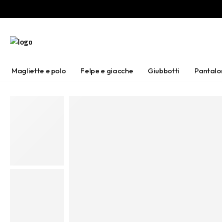
Magliette e polo
Felpe e giacche
Giubbotti
Pantalo