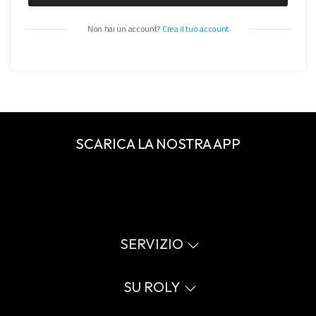
Non hai un account?
Crea il tuo account
SCARICA LA NOSTRA APP
SERVIZIO
Catalogo online
Guida alle taglie
SU ROLY
Glossario
Processo di vendita
Valori