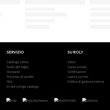
SERVIZIO
SU ROLY
Catalogo online
Valori
Guida alle taglie
Causa sociale
Glossario
Certificazioni
Processo di vendita
Lavora con noi
FAQ
Politica di gestione interna
Errata corrige catalogo