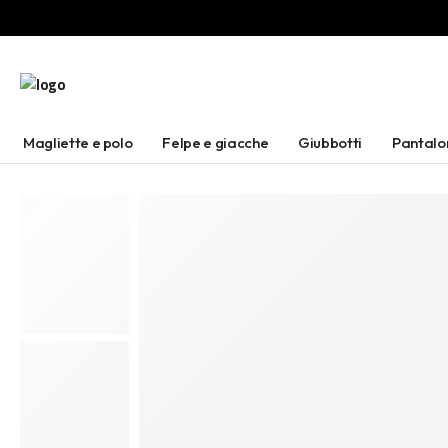
Magliette e polo
Felpe e giacche
Giubbotti
Pantalo