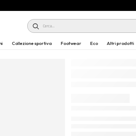
HEADER SEARCH BUTTON
ni
Collezione sportiva
Footwear
Eco
Altri prodotti