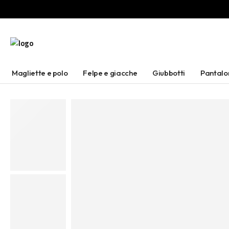
Magliette e polo
Felpe e giacche
Giubbotti
Pantalo