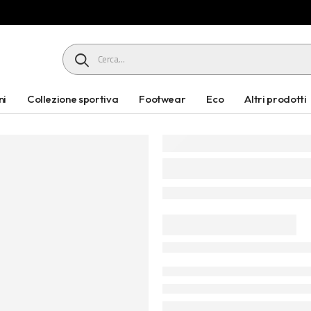
HEADER SEARCH BUTTON
ni
Collezione sportiva
Footwear
Eco
Altri prodotti