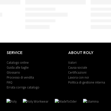
SERVICE
ABOUT ROLY
Catalogo online
Valori
Guida alle taglie
Causa sociale
Glossario
Certificazioni
Processo di vendita
Lavora con noi
FAQ
Politica di gestione interna
Errata corrige catalogo