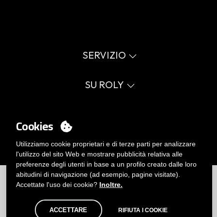
SCARICA LA NOSTRA APP
SERVIZIO
Catalogo online
Cookies
Guida alle taglie
SU ROLY
Glossario
Utilizziamo cookie proprietari e di terze parti per analizzare
Processo di vendita
Valori
l'utilizzo del sito Web e mostrare pubblicità relativa alle
FAQ
Causa sociale
Il Mio Account
preferenze degli utenti in base a un profilo creato dalle loro
Errata corrige catalogo
Certificazioni
abitudini di navigazione (ad esempio, pagine visitate).
Lavora con noi
Accedi
Accettate l'uso dei cookie?
Inoltre.
Politica di gestione interna
Vuoi essere cliente?
Contatto
ACCETTARE
RIFIUTA I COOKIE