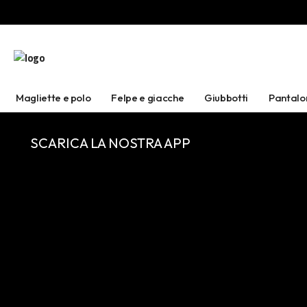
Magliette e polo
Felpe e giacche
Giubbotti
Pantalo